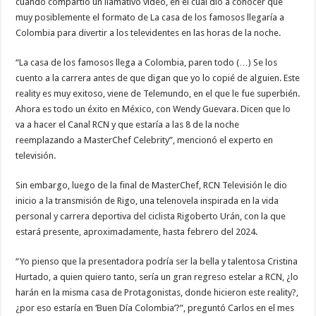
cuando compartió un llamativo video, en el cual dio a conocer que
muy posiblemente el formato de La casa de los famosos llegaría a
Colombia para divertir a los televidentes en las horas de la noche.
“La casa de los famosos llega a Colombia, paren todo (…) Se los
cuento a la carrera antes de que digan que yo lo copié de alguien. Este
reality es muy exitoso, viene de Telemundo, en el que le fue superbién.
Ahora es todo un éxito en México, con Wendy Guevara. Dicen que lo
va a hacer el Canal RCN y que estaría a las 8 de la noche
reemplazando a MasterChef Celebrity”, mencionó el experto en
televisión.
Sin embargo, luego de la final de MasterChef, RCN Televisión le dio
inicio a la transmisión de Rigo, una telenovela inspirada en la vida
personal y carrera deportiva del ciclista Rigoberto Urán, con la que
estará presente, aproximadamente, hasta febrero del 2024.
“Yo pienso que la presentadora podría ser la bella y talentosa Cristina
Hurtado, a quien quiero tanto, sería un gran regreso estelar a RCN, ¿lo
harán en la misma casa de Protagonistas, donde hicieron este reality?,
¿por eso estaría en ‘Buen Día Colombia’?”, preguntó Carlos en el mes