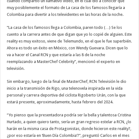
cuando compartió un llamativo video, en el cual dio a conocer que
muy posiblemente el formato de La casa de los famosos llegaría a
Colombia para divertir a los televidentes en las horas de la noche.
“La casa de los famosos llega a Colombia, paren todo (…) Se los
cuento a la carrera antes de que digan que yo lo copié de alguien. Este
reality es muy exitoso, viene de Telemundo, en el que le fue superbién.
Ahora es todo un éxito en México, con Wendy Guevara. Dicen que lo
va a hacer el Canal RCN y que estaría a las 8 de la noche
reemplazando a MasterChef Celebrity”, mencionó el experto en
televisión.
Sin embargo, luego de la final de MasterChef, RCN Televisión le dio
inicio a la transmisión de Rigo, una telenovela inspirada en la vida
personal y carrera deportiva del ciclista Rigoberto Urán, con la que
estará presente, aproximadamente, hasta febrero del 2024.
“Yo pienso que la presentadora podría ser la bella y talentosa Cristina
Hurtado, a quien quiero tanto, sería un gran regreso estelar a RCN, ¿lo
harán en la misma casa de Protagonistas, donde hicieron este reality?,
¿por eso estaría en ‘Buen Día Colombia’?”, preguntó Carlos en el mes