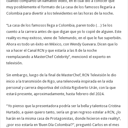
cuando compartió un llamativo video, en el cual dio a conocer que
muy posiblemente el formato de La casa de los famosos llegaría a
Colombia para divertir a los televidentes en las horas de la noche.
“La casa de los famosos llega a Colombia, paren todo (…) Se los
cuento a la carrera antes de que digan que yo lo copié de alguien. Este
reality es muy exitoso, viene de Telemundo, en el que le fue superbién.
Ahora es todo un éxito en México, con Wendy Guevara. Dicen que lo
va a hacer el Canal RCN y que estaría a las 8 de la noche
reemplazando a MasterChef Celebrity”, mencionó el experto en
televisión.
Sin embargo, luego de la final de MasterChef, RCN Televisión le dio
inicio a la transmisión de Rigo, una telenovela inspirada en la vida
personal y carrera deportiva del ciclista Rigoberto Urán, con la que
estará presente, aproximadamente, hasta febrero del 2024.
“Yo pienso que la presentadora podría ser la bella y talentosa Cristina
Hurtado, a quien quiero tanto, sería un gran regreso estelar a RCN, ¿lo
harán en la misma casa de Protagonistas, donde hicieron este reality?,
¿por eso estaría en ‘Buen Día Colombia’?”, preguntó Carlos en el mes