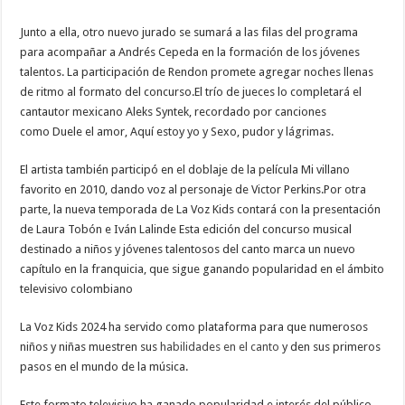
Junto a ella, otro nuevo jurado se sumará a las filas del programa
para acompañar a Andrés Cepeda en la formación de los jóvenes
talentos. La participación de Rendon promete agregar noches llenas
de ritmo al formato del concurso.El trío de jueces lo completará el
cantautor mexicano Aleks Syntek, recordado por canciones
como Duele el amor, Aquí estoy yo y Sexo, pudor y lágrimas.
El artista también participó en el doblaje de la película Mi villano
favorito en 2010, dando voz al personaje de Victor Perkins.Por otra
parte, la nueva temporada de La Voz Kids contará con la presentación
de Laura Tobón e Iván Lalinde Esta edición del concurso musical
destinado a niños y jóvenes talentosos del canto marca un nuevo
capítulo en la franquicia, que sigue ganando popularidad en el ámbito
televisivo colombiano
La Voz Kids 2024 ha servido como plataforma para que numerosos
niños y niñas muestren sus
habilidades en el canto
y den sus primeros
pasos en el mundo de la música.
Este formato televisivo ha ganado popularidad e interés del público,