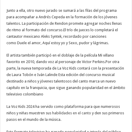
Junto a ella, otro nuevo jurado se sumará a las filas del programa
para acompañar a Andrés Cepeda en la formación de los jóvenes
talentos. La participación de Rendon promete agregar noches llenas
de ritmo al formato del concurso.El trío de jueces lo completará el
cantautor mexicano Aleks Syntek, recordado por canciones
como Duele el amor, Aquí estoy yo y Sexo, pudor y lágrimas.
El artista también participó en el doblaje de la película Mi villano
favorito en 2010, dando voz al personaje de Victor Perkins.Por otra
parte, la nueva temporada de La Voz Kids contará con la presentación
de Laura Tobón e Iván Lalinde Esta edición del concurso musical
destinado a niños y jóvenes talentosos del canto marca un nuevo
capítulo en la franquicia, que sigue ganando popularidad en el ámbito
televisivo colombiano
La Voz Kids 2024 ha servido como plataforma para que numerosos
niños y niñas muestren sus
habilidades en el canto
y den sus primeros
pasos en el mundo de la música.
Este formato televisivo ha ganado popularidad e interés del público,