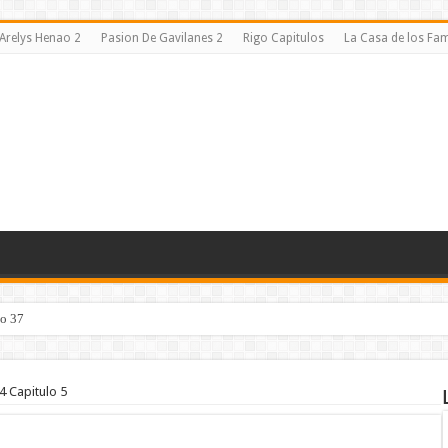
Arelys Henao 2
Pasion De Gavilanes 2
Rigo Capitulos
La Casa de los F
lo 37
a Capitulo 42
4 Capitulo 5