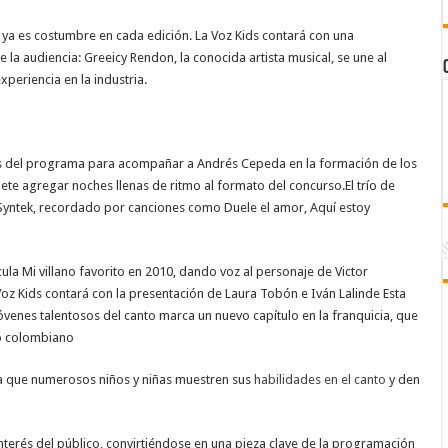
ya es costumbre en cada edición. La Voz Kids contará con una
a audiencia: Greeicy Rendon, la conocida artista musical, se une al
periencia en la industria.
ilas del programa para acompañar a Andrés Cepeda en la formación de los
ete agregar noches llenas de ritmo al formato del concurso.El trío de
 Syntek, recordado por canciones como Duele el amor, Aquí estoy
ícula Mi villano favorito en 2010, dando voz al personaje de Victor
Voz Kids contará con la presentación de Laura Tobón e Iván Lalinde Esta
óvenes talentosos del canto marca un nuevo capítulo en la franquicia, que
vo colombiano
a que numerosos niños y niñas muestren sus
habilidades en el canto
y den
nterés del público, convirtiéndose en una pieza clave de la programación