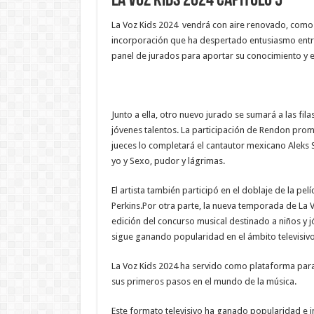
La Voz Kids 2024 Capitulo 5
La Voz Kids 2024 vendrá con aire renovado, como 
incorporación que ha despertado entusiasmo entre l
panel de jurados para aportar su conocimiento y ex
Junto a ella, otro nuevo jurado se sumará a las f
jóvenes talentos. La participación de Rendon prom
jueces lo completará el cantautor mexicano Aleks
yo y Sexo, pudor y lágrimas.
El artista también participó en el doblaje de la pel
Perkins.Por otra parte, la nueva temporada de La 
edición del concurso musical destinado a niños y j
sigue ganando popularidad en el ámbito televisi
La Voz Kids 2024 ha servido como plataforma par
sus primeros pasos en el mundo de la música.
Este formato televisivo ha ganado popularidad e i