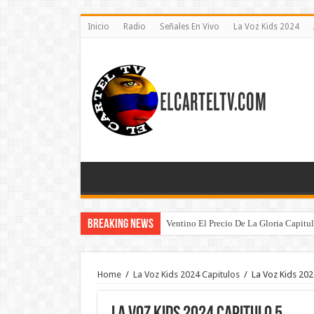
Inicio
Radio
Señales En Vivo
La Voz Kids 2024
Breaking News
Ventino El Precio De La Gloria Capitu
La Casa de los Famosos 2024 Colombi
Home
/
La Voz Kids 2024 Capitulos
/
La Voz Kids 202