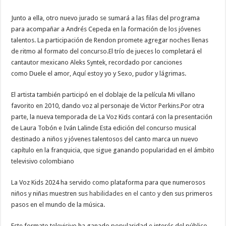
Junto a ella, otro nuevo jurado se sumará a las filas del programa
para acompañar a Andrés Cepeda en la formación de los jóvenes
talentos. La participación de Rendon promete agregar noches llenas
de ritmo al formato del concurso.El trío de jueces lo completará el
cantautor mexicano Aleks Syntek, recordado por canciones
como Duele el amor, Aquí estoy yo y Sexo, pudor y lágrimas.
El artista también participó en el doblaje de la película Mi villano
favorito en 2010, dando voz al personaje de Victor Perkins.Por otra
parte, la nueva temporada de La Voz Kids contará con la presentación
de Laura Tobón e Iván Lalinde Esta edición del concurso musical
destinado a niños y jóvenes talentosos del canto marca un nuevo
capítulo en la franquicia, que sigue ganando popularidad en el ámbito
televisivo colombiano
La Voz Kids 2024 ha servido como plataforma para que numerosos
niños y niñas muestren sus
habilidades en el canto
y den sus primeros
pasos en el mundo de la música.
Este formato televisivo ha ganado popularidad e interés del público,