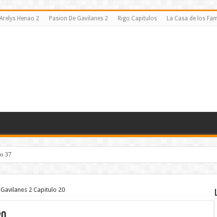
Arelys Henao 2
Pasion De Gavilanes 2
Rigo Capitulos
La Casa de los F
lo 37
Gavilanes 2 Capitulo 20