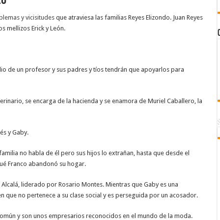
20
lemas y vicisitudes
que atraviesa las familias Reyes Elizondo. Juan Reyes
os mellizos Erick y León.
io de un profesor y sus padres y tíos tendrán que apoyarlos para
erinario, se encarga de la hacienda y se enamora de Muriel Caballero, la
és y Gaby.
amilia no habla de él pero sus hijos lo extrañan, hasta que desde el
qué Franco abandonó su hogar.
r Alcalá, liderado por Rosario Montes. Mientras que Gaby es una
en que no pertenece a su clase social y es perseguida por un acosador.
 común y son unos empresarios reconocidos en el mundo de la moda.