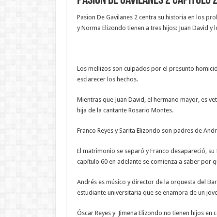
Pasion De Gavilanes 2 Capitulo 
Pasion De Gavilanes 2 centra su historia en los
prob
y Norma Elizondo tienen a tres hijos: Juan David y l
Los mellizos son culpados por el presunto homicid
esclarecer los hechos.
Mientras que Juan David, el hermano mayor, es vet
hija de la cantante Rosario Montes.
Franco Reyes y Sarita Elizondo son padres de Andr
El matrimonio se separó y Franco desapareció, su f
capítulo 60 en adelante se comienza a saber por 
Andrés es músico y director de la orquesta del Ba
estudiante universitaria que se enamora de un jov
Óscar Reyes y Jimena Elizondo no tienen hijos en