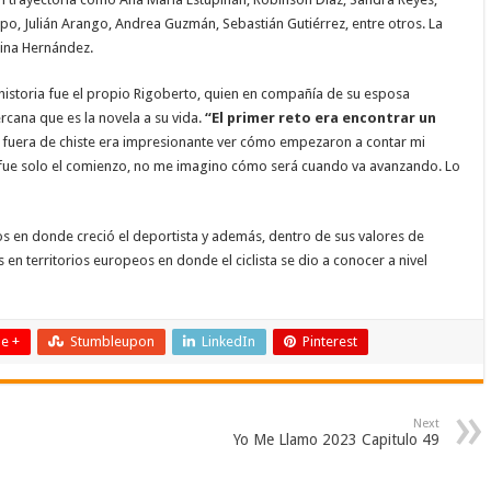
o, Julián Arango, Andrea Guzmán, Sebastián Gutiérrez, entre otros. La
lina Hernández.
a historia fue el propio Rigoberto, quien en compañía de su esposa
ercana que es la novela a su vida.
“El primer reto era encontrar un
fuera de chiste era impresionante ver cómo empezaron a contar mi
o fue solo el comienzo, no me imagino cómo será cuando va avanzando. Lo
os en donde creció el deportista y además, dentro de sus valores de
en territorios europeos en donde el ciclista se dio a conocer a nivel
e +
Stumbleupon
LinkedIn
Pinterest
Next
Yo Me Llamo 2023 Capitulo 49