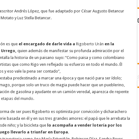
del escritor Andrés López, que fue adaptado por César Augusto Betancur
Motato y Luz Stella Betancur.
ión es que
el encargado de darle vida a
Rigoberto Urán
en la
 Urrego,
quien además de manifestar su profunda admiración por el
pantalla la historia de un paisano suyo: “Como paisa y como colombiano
tistas que como Rigo ven reflejado su esfuerzo en todo el mundo. Él
os y eso vale la pena ser contado”,
 estaba predestinado a marcar una época y que nació para ser ídolo;
n mago, porque solo un truco de magia puede hacer que un pueblerino,
tación de gasolina y ayudante en un camión veredal, aparezca de repente
r etapas del mundo
.
forma de ser pues Rigoberto es optimista por convicción y dicharachero
serie basada en él y en sus tres grandes amores: el papá que le arrebata la
sde niño; y la bicicleta que
lo acompaña a vender lotería por los
ego llevarlo a triunfar en Europa.
n trayectoria como Ana María Estupiñán, Robinson Díaz, Sandra Reyes,