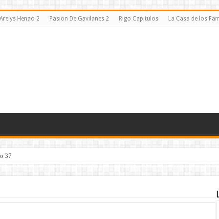
Arelys Henao 2
Pasion De Gavilanes 2
Rigo Capitulos
La Casa de los F
lo 37