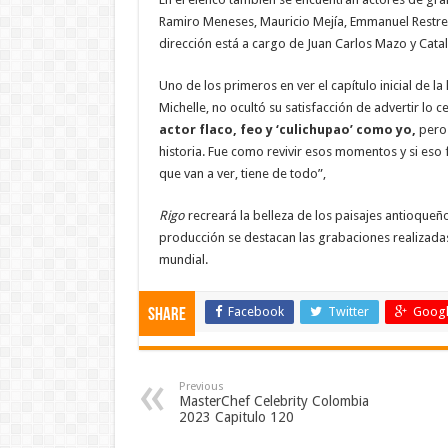
Ramiro Meneses, Mauricio Mejía, Emmanuel Restrep
dirección está a cargo de Juan Carlos Mazo y Cata
Uno de los primeros en ver el capítulo inicial de l
Michelle, no ocultó su satisfacción de advertir lo c
actor flaco, feo y ‘culichupao’ como yo,
pero 
historia. Fue como revivir esos momentos y si es
que van a ver, tiene de todo”,
Rigo
recreará la belleza de los paisajes antioqueñ
producción se destacan las grabaciones realizadas 
mundial.
Facebook
Twitter
Googl
Share
Previous
MasterChef Celebrity Colombia
2023 Capitulo 120