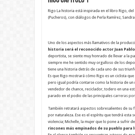
Rigo Capitulo 1
Rigo La historia está inspirada en el libro Rigo, 
(Pucheros), con diálogos de Perla Ramírez, Sandra 
Uno de los aspectos más llamativos de la producc
historia será el reconocido actor Juan Pablo
deportista, se siente muy honrado de llevar a la 
siempre me he sentido muy orgulloso de los depor
tiene una historia detrás de cada uno de sus triunf
Es que Rigo mostrará cómo Rigo es un ciclista que
pero igual podría contarse como la historia de u
vendedor de chance, reciclador, todero en una es
parado en el podio de las principales c
arreras po
También retratará aspectos sobresalientes de su 
por naturaleza. Ese es el espíritu que tendrá esta 
violencia; Michelle, la mujer que lo pone a sufrir de
rincones más empinados de su pueblo para lu
En el elenco también se encuentran actores de gra