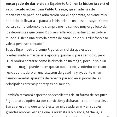
encargado de darle vida a
Rigoberto Urán
en la historia será el
reconocido actor Juan Pablo Urrego,
quien además de
manifestar su profunda admiración por el deportista, se siente muy
honrado de llevar a la pantalla la historia de un paisano suyo: “Como
paisa y como colombiano siempre me he sentido muy orgulloso de
los deportistas que como Rigo ven reflejado su esfuerzo en todo el
mundo. Él tiene una historia detrás de cada uno de sus triunfos y eso
vale la pena ser contado”,
Es que Rigo mostrará cómo Rigo es un ciclista que estaba
predestinado a marcar una época y que nació para ser ídolo; pero
igual podría contarse como la historia de un mago, porque solo un
truco de magia puede hacer que un pueblerino, vendedor de chance,
reciclador, todero en una estación de gasolina y ayudante en un
camión veredal, aparezca de repente parado en el podio de las
principales c
arreras por etapas del mundo
.
También retratará aspectos sobresalientes de su forma de ser pues
Rigoberto es optimista por convicción y dicharachero por naturaleza.
Ese es el espíritu que tendrá esta serie basada en él y en sus tres
grandes amores: el papá que le arrebata la violencia; Michelle, la