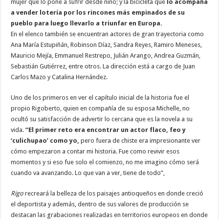
mujer que lo pone a sufrir desde niño; y la bicicleta que
lo acompaña
a vender lotería por los rincones más empinados de su
pueblo para luego llevarlo a triunfar en Europa.
En el elenco también se encuentran actores de gran trayectoria como
Ana María Estupiñán, Robinson Díaz, Sandra Reyes, Ramiro Meneses,
Mauricio Mejía, Emmanuel Restrepo, Julián Arango, Andrea Guzmán,
Sebastián Gutiérrez, entre otros. La dirección está a cargo de Juan
Carlos Mazo y Catalina Hernández.
Uno de los primeros en ver el capítulo inicial de la historia fue el
propio Rigoberto, quien en compañía de su esposa Michelle, no
ocultó su satisfacción de advertir lo cercana que es la novela a su
vida.
“El primer reto era encontrar un actor flaco, feo y
‘culichupao’ como yo,
pero fuera de chiste era impresionante ver
cómo empezaron a contar mi historia. Fue como revivir esos
momentos y si eso fue solo el comienzo, no me imagino cómo será
cuando va avanzando. Lo que van a ver, tiene de todo”,
Rigo
recreará la belleza de los paisajes antioqueños en donde creció
el deportista y además, dentro de sus valores de producción se
destacan las grabaciones realizadas en territorios europeos en donde