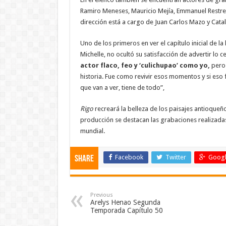
Ramiro Meneses, Mauricio Mejía, Emmanuel Restrep
dirección está a cargo de Juan Carlos Mazo y Cata
Uno de los primeros en ver el capítulo inicial de l
Michelle, no ocultó su satisfacción de advertir lo c
actor flaco, feo y ‘culichupao’ como yo,
pero 
historia. Fue como revivir esos momentos y si es
que van a ver, tiene de todo”,
Rigo
recreará la belleza de los paisajes antioqueñ
producción se destacan las grabaciones realizadas 
mundial.
Facebook
Twitter
Googl
Share
Previous
Arelys Henao Segunda
Temporada Capítulo 50