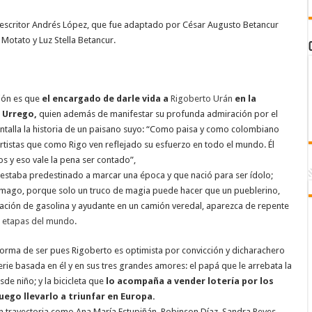
del escritor Andrés López, que fue adaptado por César Augusto Betancur
Motato y Luz Stella Betancur.
ión es que
el encargado de darle vida a
Rigoberto Urán
en la
 Urrego,
quien además de manifestar su profunda admiración por el
pantalla la historia de un paisano suyo: “Como paisa y como colombiano
tistas que como Rigo ven reflejado su esfuerzo en todo el mundo. Él
os y eso vale la pena ser contado”,
 estaba predestinado a marcar una época y que nació para ser ídolo;
n mago, porque solo un truco de magia puede hacer que un pueblerino,
tación de gasolina y ayudante en un camión veredal, aparezca de repente
r etapas del mundo
.
forma de ser pues Rigoberto es optimista por convicción y dicharachero
serie basada en él y en sus tres grandes amores: el papá que le arrebata la
sde niño; y la bicicleta que
lo acompaña a vender lotería por los
ego llevarlo a triunfar en Europa.
n trayectoria como Ana María Estupiñán, Robinson Díaz, Sandra Reyes,