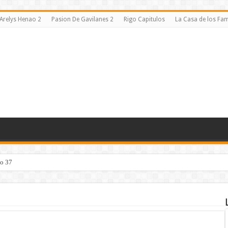
Arelys Henao 2
Pasion De Gavilanes 2
Rigo Capitulos
La Casa de los F
lo 37