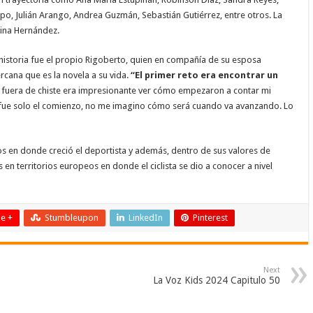
o, Julián Arango, Andrea Guzmán, Sebastián Gutiérrez, entre otros. La
lina Hernández.
a historia fue el propio Rigoberto, quien en compañía de su esposa
ercana que es la novela a su vida.
“El primer reto era encontrar un
fuera de chiste era impresionante ver cómo empezaron a contar mi
o fue solo el comienzo, no me imagino cómo será cuando va avanzando. Lo
os en donde creció el deportista y además, dentro de sus valores de
en territorios europeos en donde el ciclista se dio a conocer a nivel
e +
Stumbleupon
LinkedIn
Pinterest
Next
La Voz Kids 2024 Capitulo 50