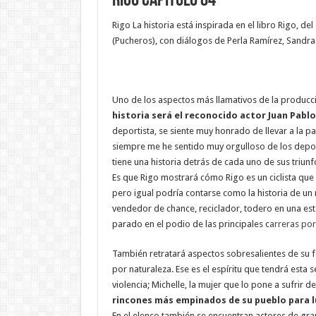
Rigo Capitulo 84
Rigo La historia está inspirada en el libro Rigo, 
(Pucheros), con diálogos de Perla Ramírez, Sandra 
Uno de los aspectos más llamativos de la producc
historia será el reconocido actor Juan Pablo
deportista, se siente muy honrado de llevar a la 
siempre me he sentido muy orgulloso de los depor
tiene una historia detrás de cada uno de sus triunf
Es que Rigo mostrará cómo Rigo es un ciclista que
pero igual podría contarse como la historia de u
vendedor de chance, reciclador, todero en una es
parado en el podio de las principales c
arreras po
También retratará aspectos sobresalientes de su 
por naturaleza. Ese es el espíritu que tendrá esta 
violencia; Michelle, la mujer que lo pone a sufrir de
rincones más empinados de su pueblo para lu
En el elenco también se encuentran actores de gra