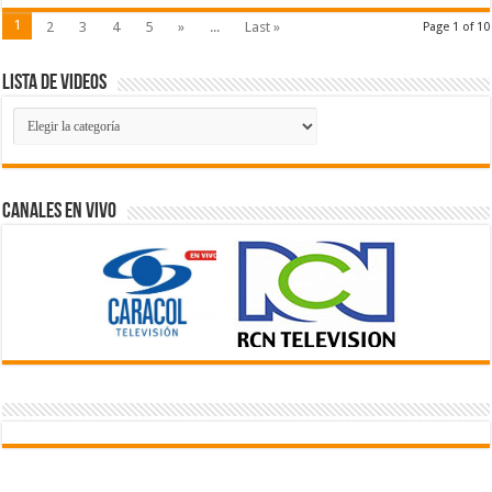
1
2
3
4
5
»
...
Last »
Page 1 of 10
Lista de Videos
Lista
de
Videos
Canales En Vivo