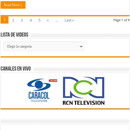
Read More »
1
2
3
4
5
»
...
Last »
Page 1 of 9
Lista de Videos
Lista
de
Videos
Canales En Vivo