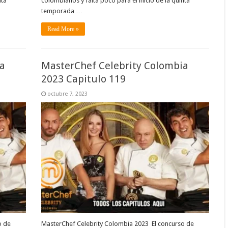
nta
colombianos y falta poco para el inicio de la quinta
temporada …
Read More »
a
MasterChef Celebrity Colombia
2023 Capitulo 119
octubre 7, 2023
o de
MasterChef Celebrity Colombia 2023 El concurso de