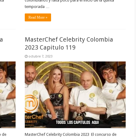
nta
colombianos y falta poco para el inicio de la quinta
temporada …
Read More »
a
MasterChef Celebrity Colombia
2023 Capitulo 119
octubre 7, 2023
o de
MasterChef Celebrity Colombia 2023 El concurso de