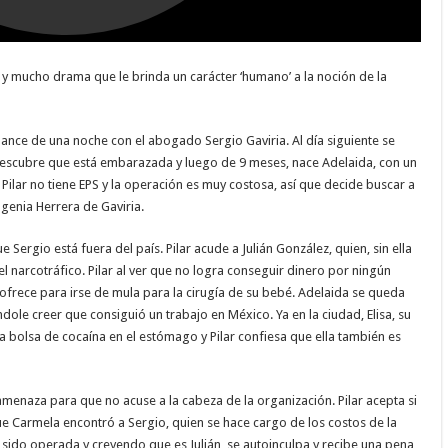
 y mucho drama que le brinda un carácter ‘humano’ a la noción de la
mance de una noche con el abogado Sergio Gaviria. Al día siguiente se
descubre que está embarazada y luego de 9 meses, nace Adelaida, con un
 Pilar no tiene EPS y la operación es muy costosa, así que decide buscar a
genia Herrera de Gaviria.
e Sergio está fuera del país. Pilar acude a Julián González, quien, sin ella
 narcotráfico. Pilar al ver que no logra conseguir dinero por ningún
e ofrece para irse de mula para la cirugía de su bebé. Adelaida se queda
dole creer que consiguió un trabajo en México. Ya en la ciudad, Elisa, su
a bolsa de cocaína en el estómago y Pilar confiesa que ella también es
 la amenaza para que no acuse a la cabeza de la organización. Pilar acepta si
ue Carmela encontró a Sergio, quien se hace cargo de los costos de la
a sido operada y creyendo que es Julián, se autoinculpa y recibe una pena