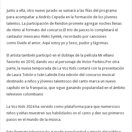
Junto a ella, otro nuevo jurado se sumará a las filas del programa
para acompañar a Andrés Cepeda en la formación de los jóvenes
talentos. La participación de Rendon promete agregar noches llenas
de ritmo al formato del concurso.El trío de jueces lo completará el
cantautor mexicano Aleks Syntek, recordado por canciones
como Duele el amor, Aquí estoy yo y Sexo, pudor y lágrimas.
El artista también participó en el doblaje de la película Mi villano
favorito en 2010, dando voz al personaje de Victor Perkins.Por otra
parte, la nueva temporada de La Voz Kids contará con la presentación
de Laura Tobón e Iván Lalinde Esta edición del concurso musical
destinado a niños y jóvenes talentosos del canto marca un nuevo
capítulo en la franquicia, que sigue ganando popularidad en el ámbito
televisivo colombiano
La Voz Kids 2024 ha servido como plataforma para que numerosos
niños y niñas muestren sus
habilidades en el canto
y den sus primeros
pasos en el mundo de la música.
Este formato televisivo ha ganado popularidad e interés del público,