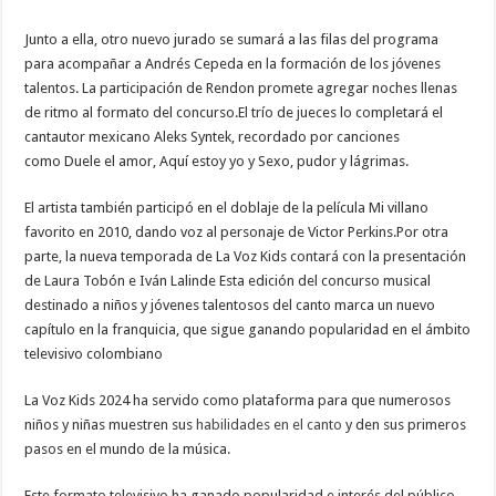
Junto a ella, otro nuevo jurado se sumará a las filas del programa
para acompañar a Andrés Cepeda en la formación de los jóvenes
talentos. La participación de Rendon promete agregar noches llenas
de ritmo al formato del concurso.El trío de jueces lo completará el
cantautor mexicano Aleks Syntek, recordado por canciones
como Duele el amor, Aquí estoy yo y Sexo, pudor y lágrimas.
El artista también participó en el doblaje de la película Mi villano
favorito en 2010, dando voz al personaje de Victor Perkins.Por otra
parte, la nueva temporada de La Voz Kids contará con la presentación
de Laura Tobón e Iván Lalinde Esta edición del concurso musical
destinado a niños y jóvenes talentosos del canto marca un nuevo
capítulo en la franquicia, que sigue ganando popularidad en el ámbito
televisivo colombiano
La Voz Kids 2024 ha servido como plataforma para que numerosos
niños y niñas muestren sus
habilidades en el canto
y den sus primeros
pasos en el mundo de la música.
Este formato televisivo ha ganado popularidad e interés del público,