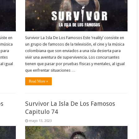
siste en
Survivor La Isla De Los Famosos Este ‘reality’ consiste en
a música
un grupo de famosos de la televisión, el cine y la música
 para
colombiana que son enviados a una isla desierta para
antes
vivir una aventura de supervivencia. Los concursantes
al igual
tienen que pasar por pruebas físicas y mentales, al igual
que enfrentar situaciones …
Read More »
os
Survivor La Isla De Los Famosos
Capitulo 74
mayo 13, 2023