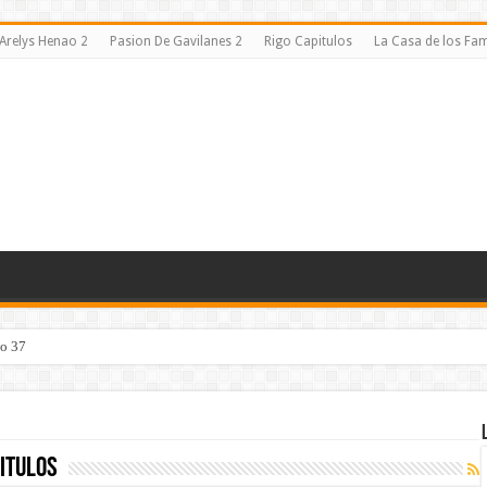
Arelys Henao 2
Pasion De Gavilanes 2
Rigo Capitulos
La Casa de los F
lo 37
itulos