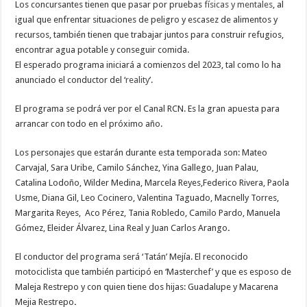
Los concursantes tienen que pasar por pruebas
físicas y mentales
, al
igual que enfrentar situaciones de peligro y escasez de alimentos y
recursos, también tienen que trabajar juntos para construir refugios,
encontrar agua potable y conseguir comida.
El esperado programa iniciará a comienzos del 2023, tal como lo ha
anunciado el conductor del ‘
reality
’.
El programa se podrá ver por el Canal RCN. Es la gran apuesta para
arrancar con todo en el próximo año.
Los personajes que estarán durante esta temporada son: Mateo
Carvajal, Sara Uribe, Camilo Sánchez, Yina Gallego, Juan Palau,
Catalina Lodoño, Wilder Medina, Marcela Reyes,Federico Rivera, Paola
Usme, Diana Gil, Leo Cocinero, Valentina Taguado, Macnelly Torres,
Margarita Reyes, Aco Pérez, Tania Robledo, Camilo Pardo, Manuela
Gómez, Eleider Álvarez, Lina Real y Juan Carlos Arango
.
El conductor del programa será ‘Tatán’ Mejía. El reconocido
motociclista que también participó en ‘Masterchef’ y que es esposo de
Maleja Restrepo y con quien tiene dos hijas: Guadalupe y Macarena
Mejia Restrepo
.