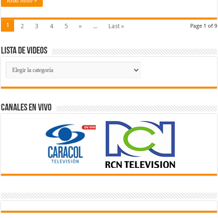
Read More »
1
2
3
4
5
»
...
Last »
Page 1 of 9
Lista de Videos
Lista
de
Videos
Canales En Vivo