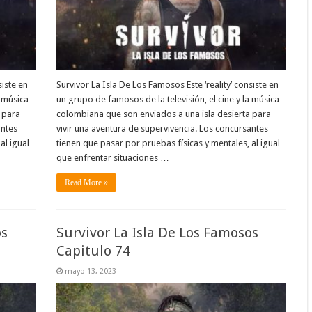
siste en
Survivor La Isla De Los Famosos Este ‘reality’ consiste en
a música
un grupo de famosos de la televisión, el cine y la música
 para
colombiana que son enviados a una isla desierta para
antes
vivir una aventura de supervivencia. Los concursantes
al igual
tienen que pasar por pruebas físicas y mentales, al igual
que enfrentar situaciones …
Read More »
os
Survivor La Isla De Los Famosos
Capitulo 74
mayo 13, 2023