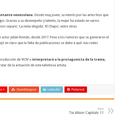
cantante venezolana.
Desde muy joven, su interés por las artes hizo que
gio. Gracias a su desempeño y talento, la mujer ha estado en varios
s separe’, ‘La nieta elegida’, ‘El Chapo’, entre otras.
én actor Julián Román, desde 2017. Pese a los rumores que se generaron el
jó en claro que la falta de publicaciones se debe a qué «las redes
producción de ‘RCN’ e
interpretará a la protagonista de la trama,
rutar de la actuación de esta talentosa artista.
e +
Stumbleupon
LinkedIn
Pinterest
Next
Tia Alison Capitulo 11