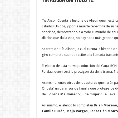
Tia Alison Capitulo 12
Tia Alison Cuenta la historia de Alison quien está
Estados Unidos, y por la muerte repentina de su h
sobrinos, demostrándole a todo el mundo de ahí e
diarios que da la vida, no hay nada más grande que
Se trata de ‘Tía Alison’, la cual cuenta la historia 
giro completo cuando recibe una llamada bastant
El elenco de esta nueva producción del Canal RCN 
Pardau
, quien será la protagonista de la trama. Tia
Asimismo, entre otros de los actores que harán pa
Orjuela’, un defensor de familia que protege los d
de
‘Lorena Maldonado’, una mujer que lleva u
Así mismo, el elenco lo completan
Brian Moreno,
Camila Durán, Majo Vargas, Sebastián Monto