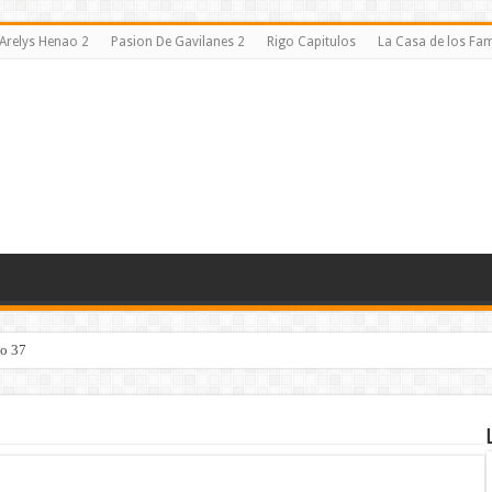
Arelys Henao 2
Pasion De Gavilanes 2
Rigo Capitulos
La Casa de los F
lo 37