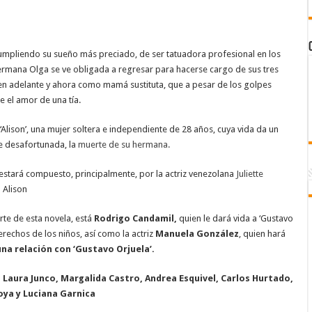
 cumpliendo su sueño más preciado, de ser tatuadora profesional en los
ermana Olga se ve obligada a regresar para hacerse cargo de sus tres
n adelante y ahora como mamá sustituta, que a pesar de los golpes
 el amor de una tía.
de ‘Alison’, una mujer soltera e independiente de 28 años, cuya vida da un
e desafortunada, la
muerte de su hermana.
estará compuesto, principalmente, por la actriz venezolana
Juliette
 Alison
rte de esta novela, está
Rodrigo Candamil,
quien le dará vida a ‘Gustavo
erechos de los niños, así como la actriz
Manuela González
, quien hará
na relación con ‘Gustavo Orjuela’.
 Laura Junco, Margalida Castro, Andrea Esquivel, Carlos Hurtado,
ya y Luciana Garnica