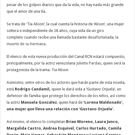
pesar de los golpes diarios que da la vida, no hay nada más grande
que el amor de una tía.
Se trata de ‘Tía Alison’, la cual cuenta la historia de ‘Alison’, una mujer
soltera e independiente de 28 años, cuya vida da un giro
completo cuando recibe una llamada bastante desafortunada, la
muerte de su hermana.
El elenco de esta nueva producción del Canal RCN estará compuesto,
principalmente, por la actriz venezolana
Juliette Pardau
, quien será la
protagonista de la trama. Tia Alison
Asimismo, entre otros de los actores que harán parte de esta novela,
está
Rodrigo Candamil,
quien le dará vida a ‘Gustavo Orjuela’, un
defensor de familia que protege los derechos de los niños, así como
la actriz
Manuela González
, quien hará de
‘Lorena Maldonado’,
una mujer que lleva una relación con ‘Gustavo Orjuela’.
Así mismo, el elenco lo completan
Brian Moreno, Laura Junco,
Margalida Castro, Andrea Esquivel, Carlos Hurtado, Camila
Durán, Majo Vargas, Sebastián Montoya y Luciana Garnica