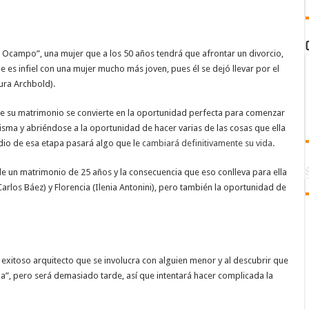
 Ocampo”, una mujer que a los 50 años tendrá que afrontar un divorcio,
 es infiel con una mujer mucho más joven, pues él se dejó llevar por el
ura Archbold).
de su matrimonio se convierte en la oportunidad perfecta para comenzar
sma y abriéndose a la oportunidad de hacer varias de las cosas que ella
edio de esa etapa pasará algo que le
cambiará definitivamente su vida.
de un matrimonio de 25 años y la consecuencia que eso conlleva para ella
Carlos Báez) y Florencia (Ilenia Antonini), pero también la oportunidad de
l exitoso arquitecto que se involucra con alguien menor y al descubrir que
na”, pero será demasiado tarde, así que intentará hacer complicada la