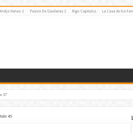
Arelys Henao 2
Pasion De Gavilanes 2
Rigo Capitulos
La Casa de los F
lo 37
tulo 45