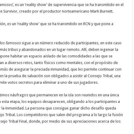
mosos’, es un ‘reality show’ de supervivencia que se ha transmitido en el
de Survivor, creado por el productor norteamericano Mark Burnett.
n, es un ‘reality show’ que se ha transmitido en RCN y que pone a
 los famosos
sigue a un número reducido de participantes, en este caso
 más tribus y abandonados en un lugar remoto. Allí, deben ingeniar la
upone habitar un espacio aislado de las comodidades a las que se
n a diversos retos, tanto físicos como mentales, con el propósito de
más de asegurar la preciada inmunidad, que les permite continuar con
n la prueba de salvación son obligados a asistir al Consejo Tribal, una
ite votos secretos para eliminar a uno de sus jugadores.
últimos náufragos que permanecen en la isla son reunidos en una única
esta etapa, los equipos desaparecen, obligando a los participantes a
ar la inmunidad. La persona que consigue ganar dicho desafío queda
jo Tribal. Los competidores que salen del programa a lo largo la fusión
ejo Tribal Final, donde, por medio de sus apreciaciones acerca de los