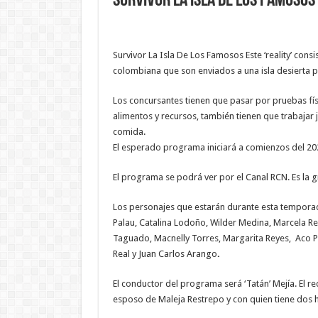
Survivor La Isla De Los Famosos
Survivor La Isla De Los Famosos Este ‘reality’ consi
colombiana que son enviados a una isla desierta pa
Los concursantes tienen que pasar por pruebas
fí
alimentos y recursos, también tienen que trabajar 
comida.
El esperado programa iniciará a comienzos del 202
El programa se podrá ver por el Canal RCN. Es la 
Los personajes que estarán durante esta temporada
Palau, Catalina Lodoño, Wilder Medina, Marcela Rey
Taguado, Macnelly Torres, Margarita Reyes, Aco P
Real y Juan Carlos Arango
.
El conductor del programa será ‘Tatán’ Mejía. El r
esposo de Maleja Restrepo y con quien tiene dos 