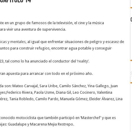
 Capitulo 14
ste en un grupo de famosos de la televisión, el cine y la música
ra vivir una aventura de supervivencia.
sicas y mentales
, al igual que enfrentar situaciones de peligro y escasez de
juntos para construir refugios, encontrar agua potable y conseguir
3, tal como lo ha anunciado el conductor del ‘
reality
’.
gran apuesta para arrancar con todo en el próximo año.
 son: Mateo Carvajal, Sara Uribe, Camilo Sánchez, Yina Gallego, Juan
es,Federico Rivera, Paola Usme, Diana Gil, Leo Cocinero, Valentina
érez, Tania Robledo, Camilo Pardo, Manuela Gómez, Eleider Álvarez, Lina
econocido motociclista que también participó en ‘Masterchef’ y que es
hijas: Guadalupe y Macarena Mejia Restrepo
.