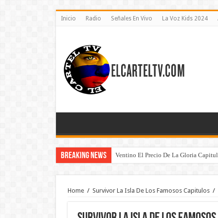
Inicio
Radio
Señales En Vivo
La Voz Kids 2024
Breaking News
Ventino El Precio De La Gloria Capitu
Home
/
Survivor La Isla De Los Famosos Capitulos
/