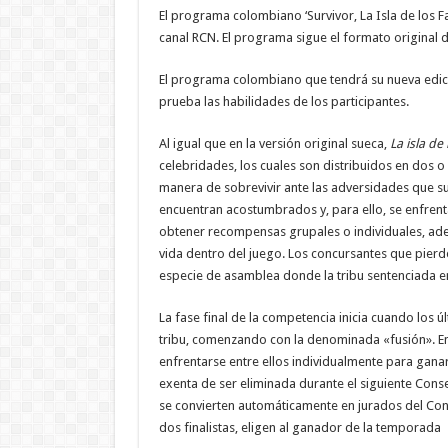
El programa colombiano ‘Survivor, La Isla de los Fa
canal RCN. El programa sigue el formato original 
El programa colombiano que tendrá su nueva edició
prueba las habilidades de los participantes.
Al igual que en la versión original sueca,
La isla de
celebridades, los cuales son distribuidos en dos o
manera de sobrevivir ante las adversidades que s
encuentran acostumbrados y, para ello, se enfrenta
obtener recompensas grupales o individuales, ade
vida dentro del juego. Los concursantes que pierde
especie de asamblea donde la tribu sentenciada em
La fase final de la competencia inicia cuando los 
tribu, comenzando con la denominada «fusión». En 
enfrentarse entre ellos individualmente para gan
exenta de ser eliminada durante el siguiente Conse
se convierten automáticamente en jurados del Cons
dos finalistas, eligen al ganador de la temporada