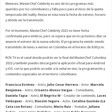
Meneses. MasterChef Celebrity es uno de los programas más
queridos por los colombianos y falta poco para el inicio de la quinta
temporada del reality. Revisa en esta nota la fecha de estreno, horario
y dónde ver la transmisión.
Por el momento, MasterChef Celebrity 2023 no tiene fecha
confirmada para emitirse, pero se espera que en los próximos días se
anuncie el estreno de la nueva edición. El programa ha venido siendo
transmitido de lunes a viernes en Colombia en el horario de 8:00 p.m.
RCN TV es el canal donde podrás ver la final del MasterChef Colombia
2023 y también puedes descargarte la aplicación oficial para Android
y iOS, con la que podrás acceder a la señal en vivo, la programación y
contenidos especiales en el territorio colombiano.
Francisca Estévez
– Actriz,
Julio Cesar Herrera
– Actor,
Marcela
Benjumea
– Actriz,
Crisanto Alonso Vargas
– Comediante,
Daniela Tapia
– Actriz,
El Negrito W
– Creador de contenido,
Luces
Velásquez
– Actriz,
Biassini Segura
– Actor,
Catalina Guzmán (La
Cata con Botas)
– Comediante,
Mario Ruiz
– Youtuber,
Juliana