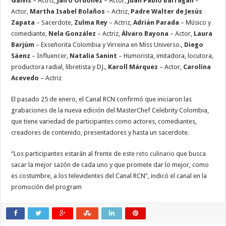
Galvis
– Actriz,
Jairo Ordóñez
– Actor,
Juan Pablo Barragán
–
Actor,
Martha Isabel Bolaños
– Actriz,
Padre Walter de Jesús
Zapata
– Sacerdote,
Zulma Rey
– Actriz,
Adrián Parada
– Músico y
comediante,
Nela González
– Actriz,
Álvaro Bayona
– Actor,
Laura
Barjúm
– Exseñorita Colombia y Virreina en Miss Universo.,
Diego
Sáenz
– Influencer,
Natalia Sanint
– Humorista, imitadora, locutora,
productora radial, libretista y DJ.,
Karoll Márquez
– Actor,
Carolina
Acevedo
– Actriz
El pasado 25 de enero, el Canal RCN confirmó que iniciaron las
grabaciones de la nueva edición del MasterChef Celebrity Colombia,
que tiene variedad de participantes como actores, comediantes,
creadores de contenido, presentadores y hasta un sacerdote.
“Los participantes estarán al frente de este
reto culinario
que busca
sacar la mejor sazón de cada uno y que promete dar lo mejor, como
es costumbre, a los televidentes del Canal RCN”, indicó el canal en la
promoción del program