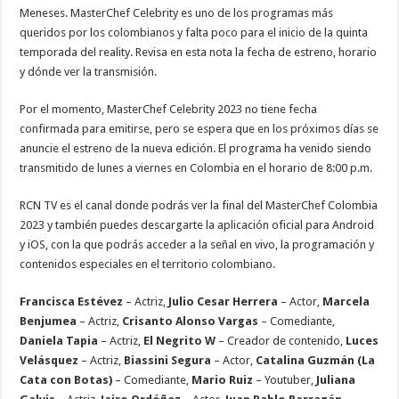
Meneses. MasterChef Celebrity es uno de los programas más
queridos por los colombianos y falta poco para el inicio de la quinta
temporada del reality. Revisa en esta nota la fecha de estreno, horario
y dónde ver la transmisión.
Por el momento, MasterChef Celebrity 2023 no tiene fecha
confirmada para emitirse, pero se espera que en los próximos días se
anuncie el estreno de la nueva edición. El programa ha venido siendo
transmitido de lunes a viernes en Colombia en el horario de 8:00 p.m.
RCN TV es el canal donde podrás ver la final del MasterChef Colombia
2023 y también puedes descargarte la aplicación oficial para Android
y iOS, con la que podrás acceder a la señal en vivo, la programación y
contenidos especiales en el territorio colombiano.
Francisca Estévez
– Actriz,
Julio Cesar Herrera
– Actor,
Marcela
Benjumea
– Actriz,
Crisanto Alonso Vargas
– Comediante,
Daniela Tapia
– Actriz,
El Negrito W
– Creador de contenido,
Luces
Velásquez
– Actriz,
Biassini Segura
– Actor,
Catalina Guzmán (La
Cata con Botas)
– Comediante,
Mario Ruiz
– Youtuber,
Juliana