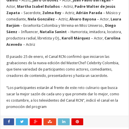
Galvis
– Actriz,
Jairo Ordóñez
– Actor,
Juan Pablo Barragán
–
Actor,
Martha Isabel Bolaños
– Actriz,
Padre Walter de Jesús
Zapata
– Sacerdote,
Zulma Rey
– Actriz,
Adrián Parada
– Músico y
comediante,
Nela González
– Actriz,
Álvaro Bayona
– Actor,
Laura
Barjúm
– Exseñorita Colombia y Virreina en Miss Universo.,
Diego
Sáenz
– Influencer,
Natalia Sanint
– Humorista, imitadora, locutora,
productora radial, libretista y DJ.,
Karoll Márquez
– Actor,
Carolina
Acevedo
– Actriz
El pasado 25 de enero, el Canal RCN confirmó que iniciaron las
grabaciones de la nueva edición del MasterChef Celebrity Colombia,
que tiene variedad de participantes como actores, comediantes,
creadores de contenido, presentadores y hasta un sacerdote.
“Los participantes estarán al frente de este
reto culinario
que busca
sacar la mejor sazón de cada uno y que promete dar lo mejor, como
es costumbre, a los televidentes del Canal RCN”, indicó el canal en la
promoción del program