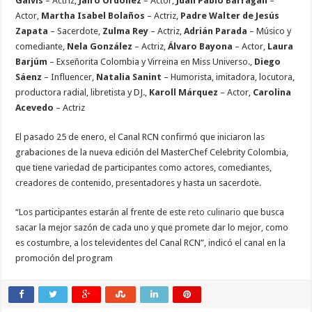
Galvis
– Actriz,
Jairo Ordóñez
– Actor,
Juan Pablo Barragán
–
Actor,
Martha Isabel Bolaños
– Actriz,
Padre Walter de Jesús
Zapata
– Sacerdote,
Zulma Rey
– Actriz,
Adrián Parada
– Músico y
comediante,
Nela González
– Actriz,
Álvaro Bayona
– Actor,
Laura
Barjúm
– Exseñorita Colombia y Virreina en Miss Universo.,
Diego
Sáenz
– Influencer,
Natalia Sanint
– Humorista, imitadora, locutora,
productora radial, libretista y DJ.,
Karoll Márquez
– Actor,
Carolina
Acevedo
– Actriz
El pasado 25 de enero, el Canal RCN confirmó que iniciaron las
grabaciones de la nueva edición del MasterChef Celebrity Colombia,
que tiene variedad de participantes como actores, comediantes,
creadores de contenido, presentadores y hasta un sacerdote.
“Los participantes estarán al frente de este
reto culinario
que busca
sacar la mejor sazón de cada uno y que promete dar lo mejor, como
es costumbre, a los televidentes del Canal RCN”, indicó el canal en la
promoción del program