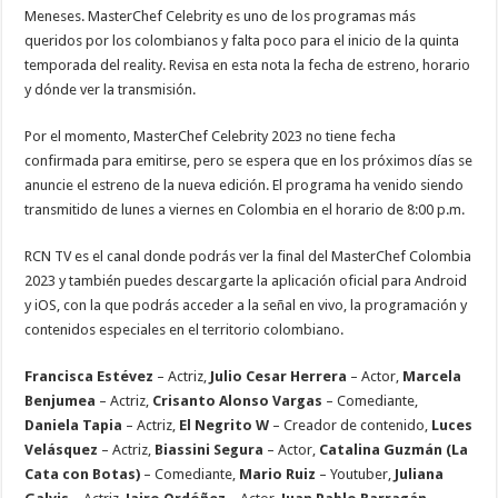
Meneses. MasterChef Celebrity es uno de los programas más
queridos por los colombianos y falta poco para el inicio de la quinta
temporada del reality. Revisa en esta nota la fecha de estreno, horario
y dónde ver la transmisión.
Por el momento, MasterChef Celebrity 2023 no tiene fecha
confirmada para emitirse, pero se espera que en los próximos días se
anuncie el estreno de la nueva edición. El programa ha venido siendo
transmitido de lunes a viernes en Colombia en el horario de 8:00 p.m.
RCN TV es el canal donde podrás ver la final del MasterChef Colombia
2023 y también puedes descargarte la aplicación oficial para Android
y iOS, con la que podrás acceder a la señal en vivo, la programación y
contenidos especiales en el territorio colombiano.
Francisca Estévez
– Actriz,
Julio Cesar Herrera
– Actor,
Marcela
Benjumea
– Actriz,
Crisanto Alonso Vargas
– Comediante,
Daniela Tapia
– Actriz,
El Negrito W
– Creador de contenido,
Luces
Velásquez
– Actriz,
Biassini Segura
– Actor,
Catalina Guzmán (La
Cata con Botas)
– Comediante,
Mario Ruiz
– Youtuber,
Juliana